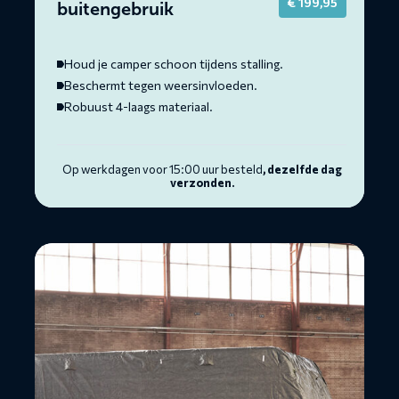
€
199,95
buitengebruik
Houd je camper schoon tijdens stalling.
Beschermt tegen weersinvloeden.
Robuust 4-laags materiaal.
Op werkdagen voor 15:00 uur besteld
, dezelfde dag
verzonden.
Lees
meer
over
Caravanhoes
voor
buitengebruik