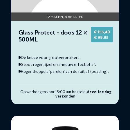
12 HALEN, 8 BETALEN
Glass Protect - doos 12 ×
€
155,40
Original
Current
€
99,95
500ML
price
price
was:
is:
€ 155,40.
€ 99,95.
Dé keuze voor grootverbruikers.
Stoot regen, ijzel en sneeuw effectief af.
Regendruppels 'parelen' van de ruit af (beading).
Op werkdagen voor 15:00 uur besteld
, dezelfde dag
verzonden.
Lees
meer