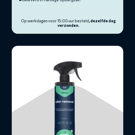
Op werkdagen voor 15:00 uur besteld
, dezelfde dag
verzonden.
Lees
meer
over
Geurverwijderaar
-
doos
12
×
500ML