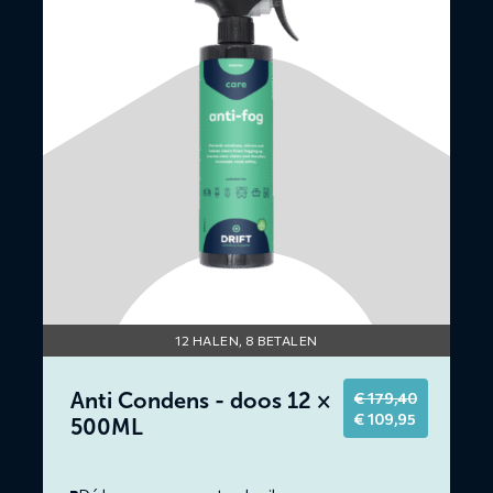
Anti
Condens
-
doos
12
×
500ML
12 HALEN, 8 BETALEN
Anti Condens - doos 12 ×
€
179,40
Original
Current
€
109,95
500ML
price
price
was:
is:
€ 179,40.
€ 109,95.