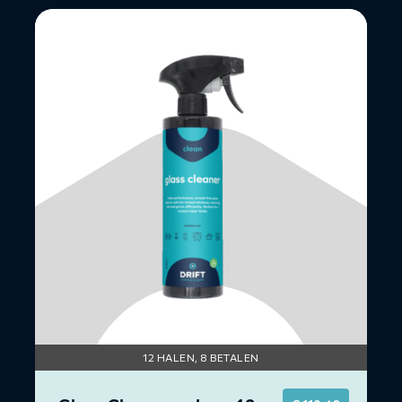
Lees
meer
over
Glass
Cleaner
-
doos
12
×
500ML
12 HALEN, 8 BETALEN