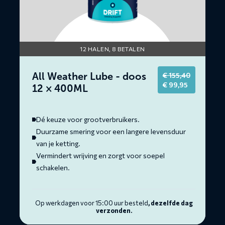
12 HALEN, 8 BETALEN
All Weather Lube - doos
€
155,40
Original
Current
€
99,95
12 × 400ML
price
price
was:
is:
€ 155,40.
€ 99,95.
Dé keuze voor grootverbruikers.
Duurzame smering voor een langere levensduur
van je ketting.
Vermindert wrijving en zorgt voor soepel
schakelen.
Op werkdagen voor 15:00 uur besteld
, dezelfde dag
verzonden.