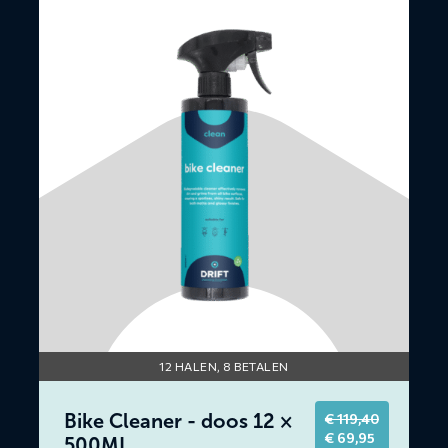
meer
over
Bike
Cleaner
-
doos
12
×
500ML
12 HALEN, 8 BETALEN
Bike Cleaner - doos 12 ×
€
119,40
Original
Current
€
69,95
500ML