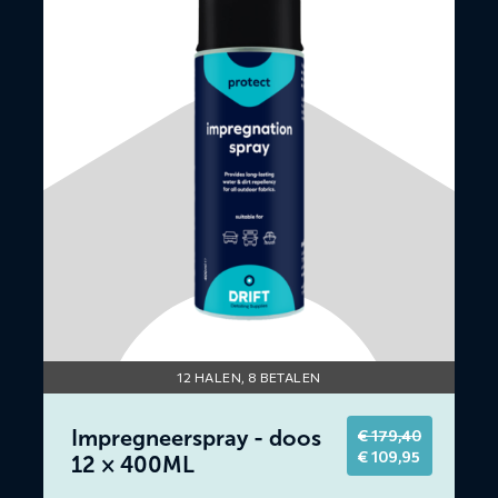
over
Impregneerspray
-
doos
12
×
400ML
12 HALEN, 8 BETALEN
Impregneerspray - doos
€
179,40
Original
Current
€
109,95
12 × 400ML
price
price
was:
is: