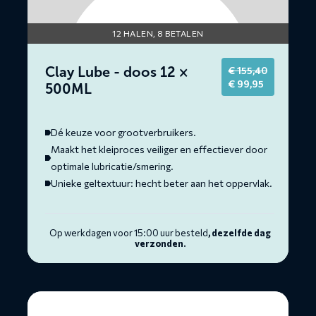
12 HALEN, 8 BETALEN
Clay Lube - doos 12 ×
€
155,40
Original
Current
€
99,95
500ML
price
price
was:
is:
€ 155,40.
€ 99,95.
Dé keuze voor grootverbruikers.
Maakt het kleiproces veiliger en effectiever door
optimale lubricatie/smering.
Unieke geltextuur: hecht beter aan het oppervlak.
Op werkdagen voor 15:00 uur besteld
, dezelfde dag
verzonden.
Lees
meer