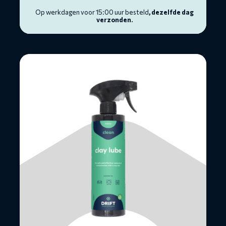
Op werkdagen voor 15:00 uur besteld
, dezelfde dag
verzonden.
Lees
meer
over
Clay
Lube
-
doos
12
×
500ML