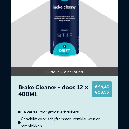
doos
12
×
400ML
12 HALEN, 8 BETALEN
Brake Cleaner - doos 12 ×
€
95,40
Original
Current
€
59,95
400ML
price
price
was:
is:
€ 95,40.
€ 59,95.
Dé keuze voor grootverbruikers.
Geschikt voor schijfremmen, remklauwen en
remblokken.