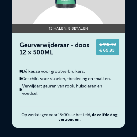
12 HALEN, 8 BETALEN
Geurverwijderaar - doos
€
119,40
Original
Current
€
69,95
12 × 500ML
price
price
was:
is:
€ 119,40.
€ 69,95.
Dé keuze voor grootverbruikers.
Geschikt voor stoelen, -bekleding en -matten.
Verwijdert geuren van rook, huisdieren en
voedsel.
Op werkdagen voor 15:00 uur besteld
, dezelfde dag
verzonden.