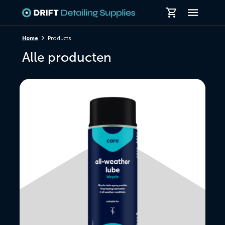
Skiplinks
Home
Products
Alle producten
Lees
meer
over
All
Weather
Lube
-
doos
12
×
400ML