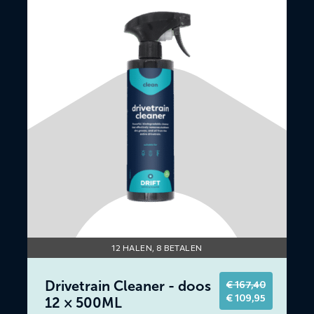
over
Drivetrain
Cleaner
-
doos
12
×
500ML
12 HALEN, 8 BETALEN
Drivetrain Cleaner - doos
€
167,40
Original
Current
€
109,95
12 × 500ML
price
price