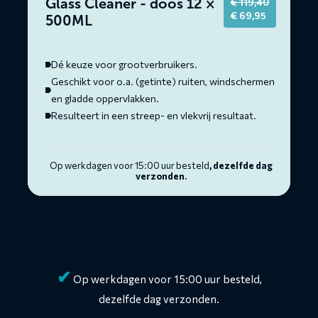
Glass Cleaner - doos 12 ×
€
119,40
Original
Current
€
69,95
500ML
price
price
was:
is:
€ 119,40.
€ 69,95.
Dé keuze voor grootverbruikers.
Geschikt voor o.a. (getinte) ruiten, windschermen
en gladde oppervlakken.
Resulteert in een streep- en vlekvrij resultaat.
Op werkdagen voor 15:00 uur besteld
, dezelfde dag
verzonden.
✔
Op werkdagen voor 15:00 uur besteld,
dezelfde dag verzonden.