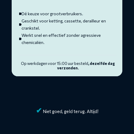
was:
is:
€ 167,40.
€ 109,95.
Dé keuze voor grootverbruikers.
Geschikt voor ketting, cassette, derailleur en
crankstel.
Werkt snel en effectief zonder agressieve
chemicaliën.
Op werkdagen voor 15:00 uur besteld
, dezelfde dag
verzonden.
✔
Niet goed, geld terug. Altijd!