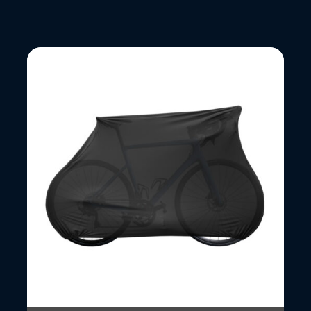
Lees
meer
over
Fietshoes
voor
binnengebruik