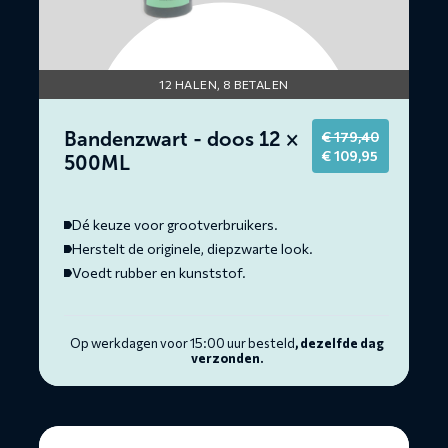
12 HALEN, 8 BETALEN
Bandenzwart - doos 12 ×
€
179,40
Original
Current
€
109,95
500ML
price
price
was:
is:
€ 179,40.
€ 109,95.
Dé keuze voor grootverbruikers.
Herstelt de originele, diepzwarte look.
Voedt rubber en kunststof.
Op werkdagen voor 15:00 uur besteld
, dezelfde dag
verzonden.
Lees