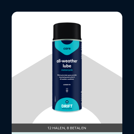
Lees
meer
over
All
Weather
Lube
-
doos
12
×
400ML
12 HALEN, 8 BETALEN