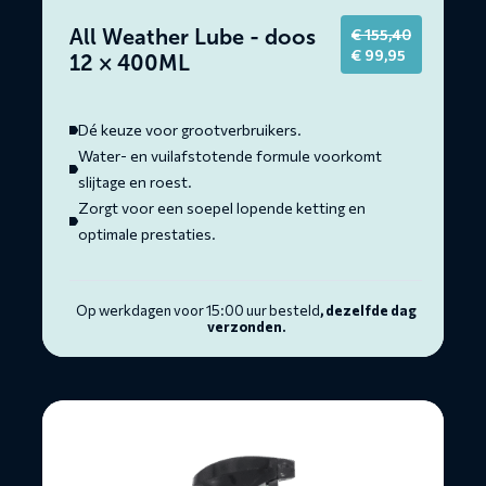
All Weather Lube - doos
€
155,40
Original
Current
€
99,95
12 × 400ML
price
price
was:
is:
€ 155,40.
€ 99,95.
Dé keuze voor grootverbruikers.
Water- en vuilafstotende formule voorkomt
slijtage en roest.
Zorgt voor een soepel lopende ketting en
optimale prestaties.
Op werkdagen voor 15:00 uur besteld
, dezelfde dag
verzonden.
Lees
meer
over