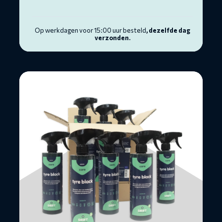
Op werkdagen voor 15:00 uur besteld
, dezelfde dag
verzonden.
Lees
meer
over
Bandenzwart
-
doos
12
×
500ML