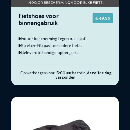
INDOOR BESCHERMING VOOR ELKE FIETS
Fietshoes voor
€
49,95
binnengebruik
Indoor bescherming tegen o.a. stof.
Stretch-Fit: past om iedere fiets.
Geleverd in handige opbergzak.
Op werkdagen voor 15:00 uur besteld
, dezelfde dag
verzonden.
Lees
meer
over
Fietshoes
voor