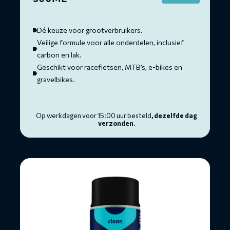
price
price
was:
is:
€ 119,40.
€ 69,95.
Dé keuze voor grootverbruikers.
Veilige formule voor alle onderdelen, inclusief
carbon en lak.
Geschikt voor racefietsen, MTB’s, e-bikes en
gravelbikes.
Op werkdagen voor 15:00 uur besteld
, dezelfde dag
verzonden.
Lees
meer
over
Brake
Cleaner
-