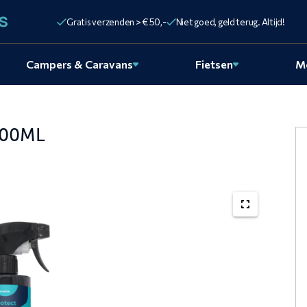
Gratis verzenden > € 50,-
Niet goed, geld terug. Altijd!
Campers & Caravans
Fietsen
M
500ML