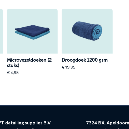
Lees
Lees
meer
meer
over
over
Microvezeldoeken
Droogdoek
(2
1200
stuks)
gsm
Microvezeldoeken (2
Droogdoek 1200 gsm
stuks)
€
19,95
€
4,95
T detailing supplies B.V.
7324 BX, Apeldoor