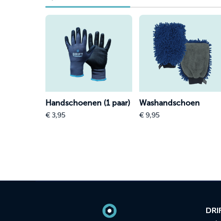
Lees
Lees
meer
meer
over
over
Handschoenen
Washandschoen
(1
paar)
Handschoenen (1 paar)
Washandschoen
€
3,95
€
9,95
Contact
informatie
DRIF