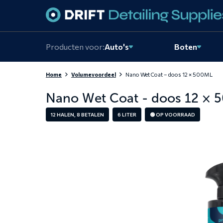
Skiplinks
Producten voor:
Auto's
Boten
Home
Volumevoordeel
Nano Wet Coat – doos 12 × 500ML
Nano Wet Coat - doos 12 × 
12 HALEN, 8 BETALEN
6 LITER
🟢 OP VOORRAAD