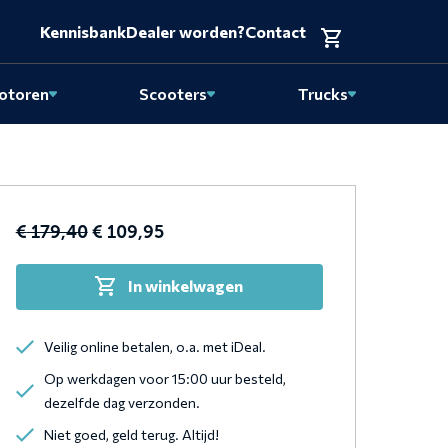
Kennisbank
Dealer worden?
Contact
otoren
Scooters
Trucks
Original
Current
€
179,40
€
109,95
price
price
was:
is:
In winkelwagen
€ 179,40.
€ 109,95.
Veilig online betalen, o.a. met iDeal.
Op werkdagen voor 15:00 uur besteld,
dezelfde dag verzonden.
Niet goed, geld terug. Altijd!