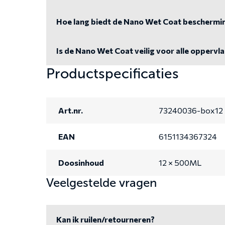
Hoe lang biedt de Nano Wet Coat beschermi
Is de Nano Wet Coat veilig voor alle oppervl
Productspecificaties
Art.nr.
73240036-box12
EAN
6151134367324
Doosinhoud
12 × 500ML
Veelgestelde vragen
Kan ik ruilen/retourneren?