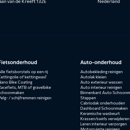
aan van de Kreeft 132E
Nederland
n
Fietsonderhoud
Auto-onderhoud
lle fietsborstels op een rij
Autobekleding reinigen
Kettingolie of kettingwax?
Autolak kleien
Nano Bike Coating
Auto exterieur wassen
Racefiets, MTB of gravelbike
Auto interieur reinigen
schoonmaken
Binnenkant Auto Schoonma
Velg- / schijfremmen reinigen
Stappen
Cabriodak onderhouden
Dashboard Schoonmaken
Keramische wasbeurt
Krassen/swirls verwijderen
Leren interieur verzorgen
Motorruimte reinigen