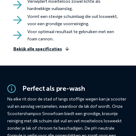
Verwijdert moeiteloos zowel lichte als
hardnekkige vuilaanslag.
Vormt een stevige schuimlaag die vuil losweekt,
voor een grondige voorreiniging.
Voor optimaal resultaat te gebruiken met een
foam cannon.
Bekijk alle specificaties
Perfect als pre-wash
Na elke rit door de stad of langs stoffige wegen kan je scooter
vuil en aanslag verzamelen, waardoor de lak dof wordt. Onze
Scootershampoo Snowfoam biedt een grondige, krasvrije
reiniging met dik schuim dat vuil en vet moeiteloos losweekt
zonder je lak of chroom te beschadigen. De pH-neutrale
formule is veilig voor alle oppervlakken en zorgt voor een