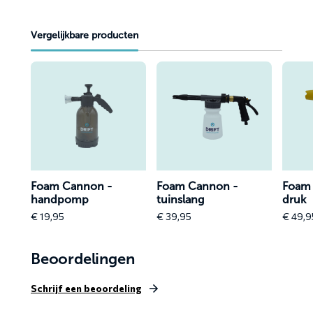
Vergelijkbare producten
Lees
Lees
Lees
meer
meer
meer
over
over
over
Foam
Foam
Foam
Cannon
Cannon
Canno
-
-
-
handpomp
tuinslang
hoge
Foam Cannon -
Foam Cannon -
Foam
druk
handpomp
tuinslang
druk
€
19,95
€
39,95
€
49,9
Beoordelingen
Schrijf een beoordeling