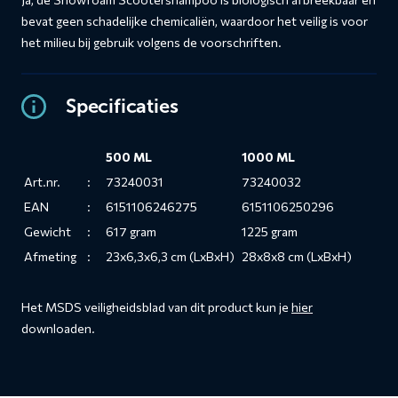
bevat geen schadelijke chemicaliën, waardoor het veilig is voor
het milieu bij gebruik volgens de voorschriften.
Specificaties
500 ML
1000 ML
Art.nr.
:
73240031
73240032
EAN
:
6151106246275
6151106250296
Gewicht
:
617 gram
1225 gram
Afmeting
:
23x6,3x6,3 cm (LxBxH)
28x8x8 cm (LxBxH)
Het MSDS veiligheidsblad van dit product kun je
hier
downloaden.