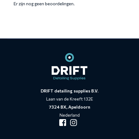
Er zijn nog geen beoordelingen.
Contact
informatie
DRIFT detailing supplies B.V.
Laan van de Kreeft 132E
7324 BX, Apeldoorn
Nederland