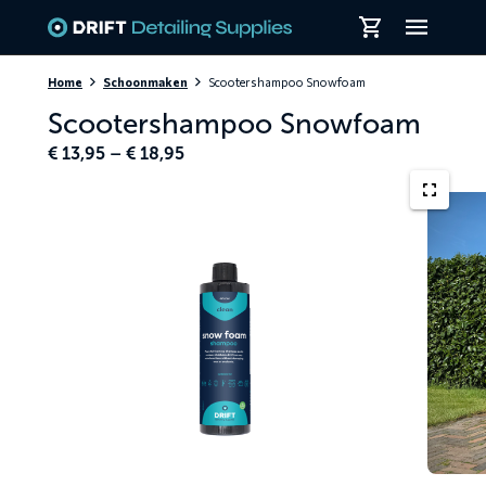
Skiplinks
Home
Schoonmaken
Scootershampoo Snowfoam
Scootershampoo Snowfoam
Price
€
13,95
–
€
18,95
range:
€ 13,95
through
€ 18,95