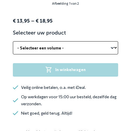
Afbeelding 1 van 2
Price
€
13,95
–
€
18,95
range:
Selecteer uw product
€ 13,95
through
€ 18,95
In winkelwagen
Veilig online betalen, o.a. met iDeal.
Op werkdagen voor 15:00 uur besteld, dezelfde dag
verzonden.
Niet goed, geld terug. Altijd!