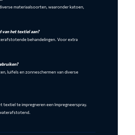
 diverse materiaalsoorten, waaronder katoen,
 van het textiel aan?
waterafstotende behandelingen. Voor extra
gebruiken?
ten, luifels en zonneschermen van diverse
het textiel te impregneren een Impregneerspray.
 waterafstotend.