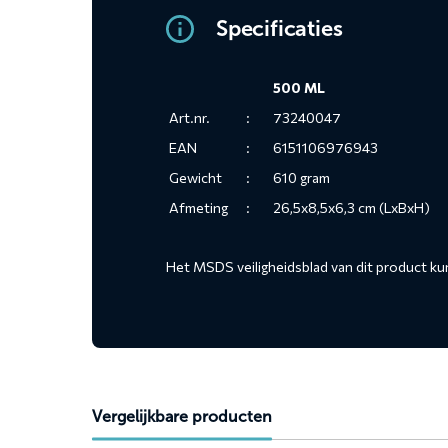
Specificaties
500 ML
Art.nr.
:
73240047
EAN
:
6151106976943
Gewicht
:
610 gram
Afmeting
:
26,5x8,5x6,3 cm (LxBxH)
Het MSDS veiligheidsblad van dit product ku
Vergelijkbare producten