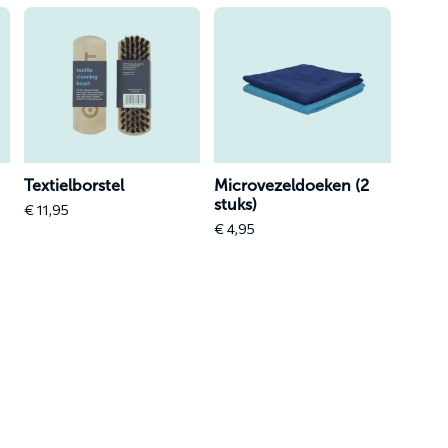
Lees
Lees
meer
meer
over
over
Textielborstel
Microvezeldoeken
(2
stuks)
Textielborstel
Microvezeldoeken (2
stuks)
€
11,95
€
4,95