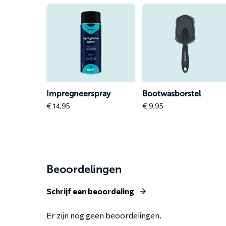
Lees
Lees
meer
meer
over
over
Impregneerspray
Bootwasborstel
Impregneerspray
Bootwasborstel
€
14,95
€
9,95
Beoordelingen
Schrijf een beoordeling
Er zijn nog geen beoordelingen.