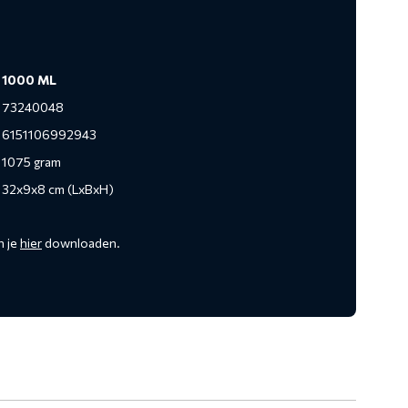
1000 ML
73240048
6151106992943
1075 gram
32x9x8 cm (LxBxH)
n je
hier
downloaden.