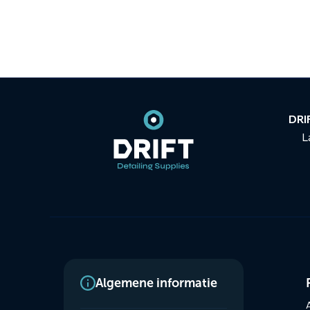
Contact
informatie
DRIF
L
Dienste
Algemene informatie
menus
A