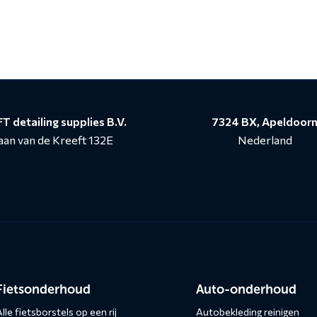
T detailing supplies B.V.
7324 BX, Apeldoor
aan van de Kreeft 132E
Nederland
n
Fietsonderhoud
Auto-onderhoud
lle fietsborstels op een rij
Autobekleding reinigen