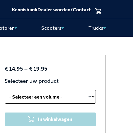
Kennisbank
Dealer worden?
Contact
otoren
Scooters
Trucks
Price
€
14,95
–
€
19,95
range:
Selecteer uw product
€ 14,95
through
€ 19,95
In winkelwagen