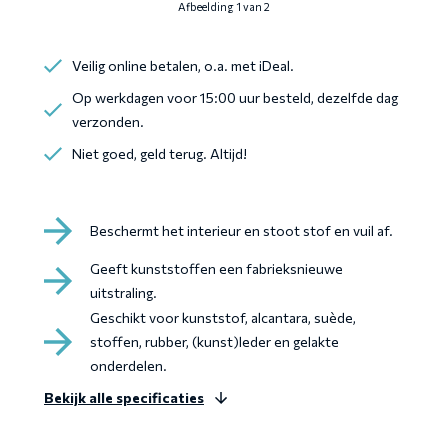
Afbeelding 1 van 2
combina
met
Veilig online betalen, o.a. met iDeal.
een
Microve
Op werkdagen voor 15:00 uur besteld, dezelfde dag
verzonden.
Niet goed, geld terug. Altijd!
Beschermt het interieur en stoot stof en vuil af.
Geeft kunststoffen een fabrieksnieuwe
uitstraling.
Geschikt voor kunststof, alcantara, suède,
stoffen, rubber, (kunst)leder en gelakte
onderdelen.
Bekijk alle specificaties