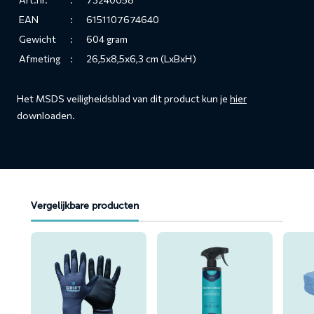
EAN
:
6151107674640
Gewicht
:
604 gram
Afmeting
:
26,5x8,5x6,3 cm (LxBxH)
Het MSDS veiligheidsblad van dit product kun je
hier
downloaden.
Vergelijkbare producten
Lees
Lees
Lees
meer
meer
meer
over
over
over
Handschoenen
Interieurreiniger
Wegwe
(1
(50