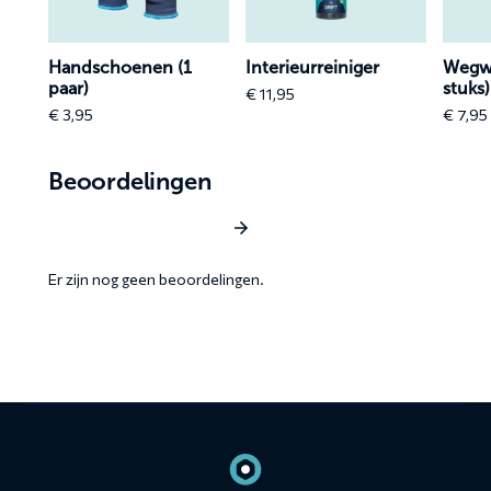
paar)
stuks)
 (2
Handschoenen (1
Interieurreiniger
Wegw
paar)
stuks)
€
11,95
€
3,95
€
7,95
Beoordelingen
Schrijf een beoordeling
Er zijn nog geen beoordelingen.
Contact
informatie