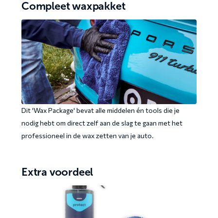
Compleet waxpakket
Porsche
Dit 'Wax Package' bevat alle middelen én tools die je
991
nodig hebt om direct zelf aan de slag te gaan met het
Turbo
professioneel in de wax zetten van je auto.
S
wordt
met
Extra voordeel
een
waxdoek
behandeld.