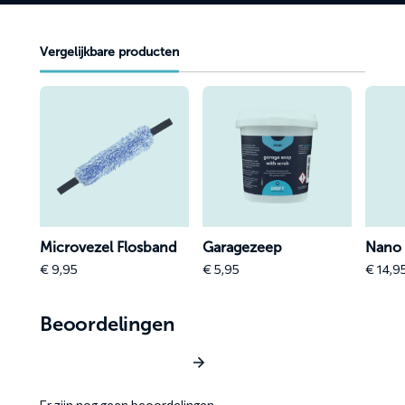
Vergelijkbare producten
Lees
Lees
Lees
meer
meer
meer
over
over
over
Microvezel
Garagezeep
Nano
Flosband
Wet
Coat
gsm
Microvezel Flosband
Garagezeep
Nano 
€
9,95
€
5,95
€
14,9
Beoordelingen
Schrijf een beoordeling
Er zijn nog geen beoordelingen.