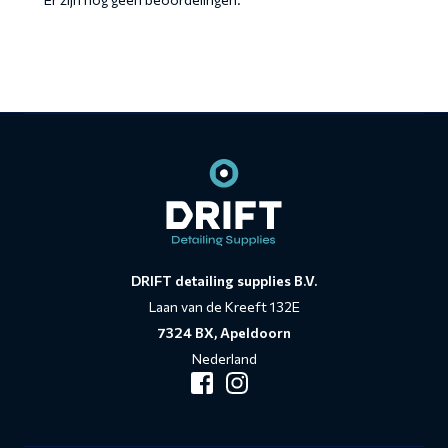
Contact
informatie
DRIFT detailing supplies B.V.
Laan van de Kreeft 132E
7324 BX, Apeldoorn
Nederland