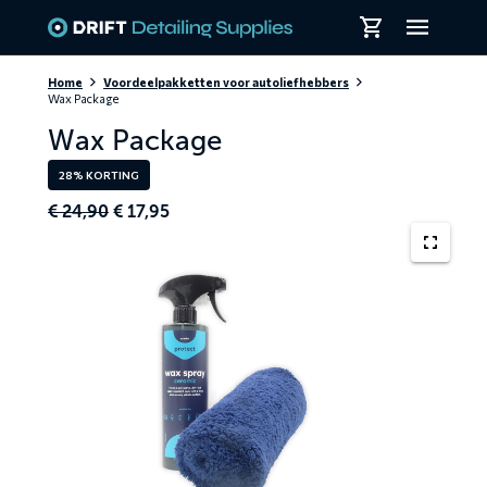
Skiplinks
Home
Voordeelpakketten voor autoliefhebbers
Wax Package
Wax Package
28% KORTING
Original
Current
€
24,90
€
17,95
price
price
was:
is:
€ 24,90.
€ 17,95.