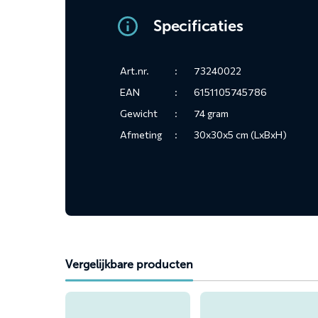
Specificaties
Art.nr.
:
73240022
EAN
:
6151105745786
Gewicht
:
74 gram
Afmeting
:
30x30x5 cm (LxBxH)
Vergelijkbare producten
Lees
Lees