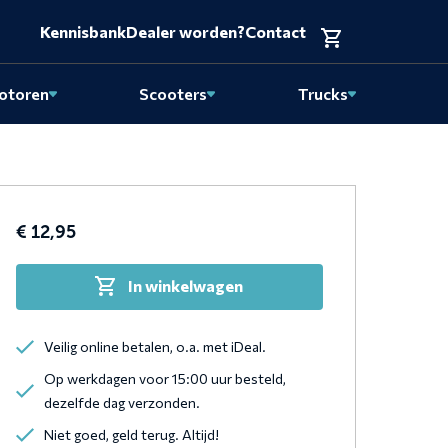
Kennisbank
Dealer worden?
Contact
otoren
Scooters
Trucks
€
12,95
In winkelwagen
en
Veilig online betalen, o.a. met iDeal.
dschoen.
Op werkdagen voor 15:00 uur besteld,
dezelfde dag verzonden.
Niet goed, geld terug. Altijd!