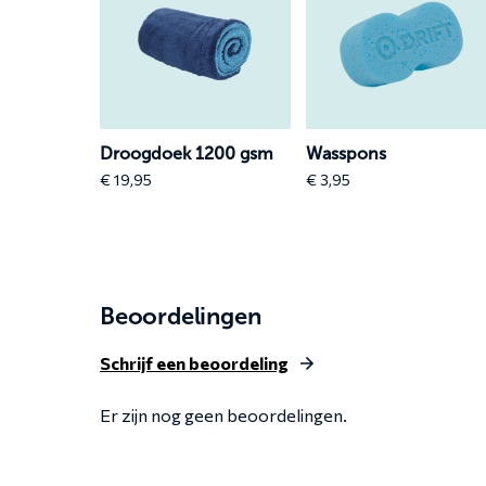
meer
meer
over
over
Droogdoek
Wasspons
1200
gsm
Droogdoek 1200 gsm
Wasspons
€
19,95
€
3,95
Beoordelingen
Schrijf een beoordeling
Er zijn nog geen beoordelingen.