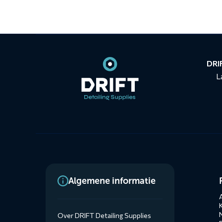
Contact
informatie
DRIF
L
Dienste
Algemene informatie
menus
A
Over DRIFT Detailing Supplies