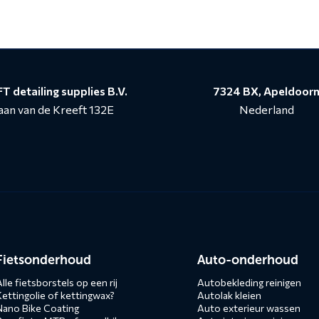
T detailing supplies B.V.
7324 BX, Apeldoor
aan van de Kreeft 132E
Nederland
n
Fietsonderhoud
Auto-onderhoud
lle fietsborstels op een rij
Autobekleding reinigen
Kettingolie of kettingwax?
Autolak kleien
Nano Bike Coating
Auto exterieur wassen