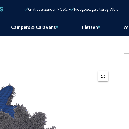
Gratis verzenden > € 50,-
Niet goed, geld terug. Altijd!
Campers & Caravans
Fietsen
M
Auto
wordt
gewass
met
een
Washan