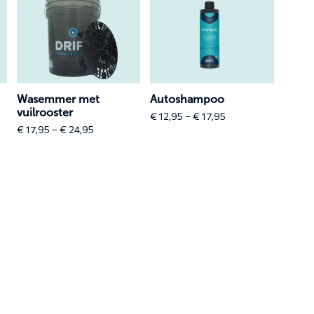
meer
meer
over
over
Wasemmer
Autoshampoo
met
vuilrooster
Wasemmer met
Autoshampoo
vuilrooster
Price
€
12,95
–
€
17,95
Price
range:
€
17,95
–
€
24,95
range:
€ 12,95
€ 17,95
through
through
€ 17,95
€ 24,95