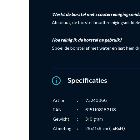
Werkt de borstel met scooterreinigingsmid
Absoluut, de borstel houdt reinigingsmidde
Hoe reinig ik de borstel na gebruik?
Spoel de borstel af met water en laat hem d
Specificaties
Art.nr.
:
73240066
EAN
:
6151108187118
Gewicht
:
310 gram
Afmeting
:
29x11x9 cm (LxBxH)