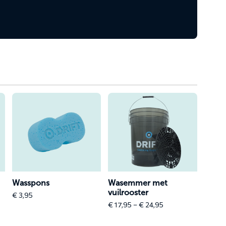
Lees
Lees
meer
meer
over
over
Wasspons
Wasemmer
met
vuilrooster
Wasspons
Wasemmer met
vuilrooster
€
3,95
Price
€
17,95
–
€
24,95
range:
€ 17,95