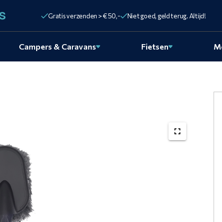
Gratis verzenden > € 50,-
Niet goed, geld terug. Altijd!
Campers & Caravans
Fietsen
M