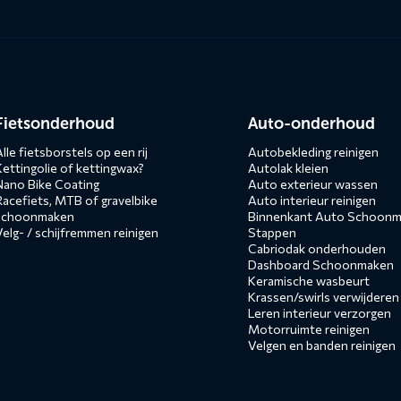
n
Fietsonderhoud
Auto-onderhoud
lle fietsborstels op een rij
Autobekleding reinigen
Kettingolie of kettingwax?
Autolak kleien
Nano Bike Coating
Auto exterieur wassen
Racefiets, MTB of gravelbike
Auto interieur reinigen
schoonmaken
Binnenkant Auto Schoonma
Velg- / schijfremmen reinigen
Stappen
Cabriodak onderhouden
Dashboard Schoonmaken
Keramische wasbeurt
Krassen/swirls verwijderen
Leren interieur verzorgen
Motorruimte reinigen
Velgen en banden reinigen