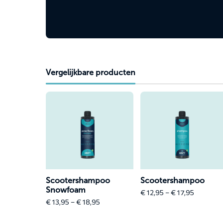
Vergelijkbare producten
Lees
Lees
meer
meer
over
over
Scootershampoo
Scootershampoo
Snowfoam
Scootershampoo
Scootershampoo
Snowfoam
Price
€
12,95
–
€
17,95
Price
range:
€
13,95
–
€
18,95
range:
€ 12,95
€ 13,95
through