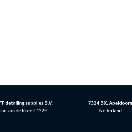
through
€ 24,95
T detailing supplies B.V.
7324 BX, Apeldoor
aan van de Kreeft 132E
Nederland