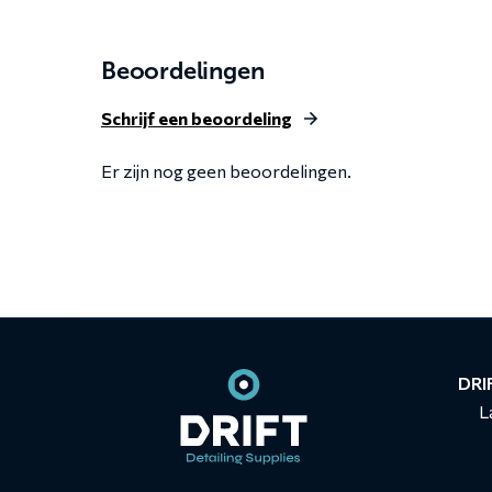
through
€ 17,95
€ 18,95
Beoordelingen
Schrijf een beoordeling
Er zijn nog geen beoordelingen.
Contact
informatie
DRIF
L