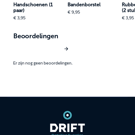
Handschoenen (1
Bandenborstel
Rubbe
paar)
(2 stu
e
€
9,95
e:
€
3,95
€
3,95
,95
ough
,95
Beoordelingen
Schrijf een beoordeling
Er zijn nog geen beoordelingen.
Contact
informatie