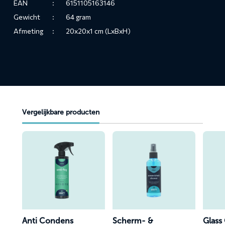
EAN
:
6151105163146
Gewicht
:
64 gram
Afmeting
:
20x20x1 cm (LxBxH)
Vergelijkbare producten
Lees
Lees
Lees
meer
meer
meer
over
over
over
Anti
Scherm-
Glass
Condens
&
Cleane
Lakreiniger
Anti Condens
Scherm- &
Glass