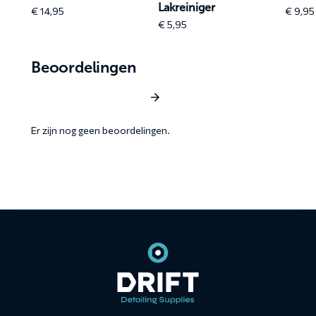
Lakreiniger
€
14,95
€
9,95
€
5,95
Beoordelingen
Schrijf een beoordeling
Er zijn nog geen beoordelingen.
Contact
informatie