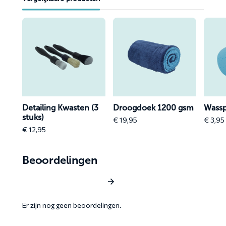
Lees
Lees
Lees
meer
meer
meer
over
over
over
Detailing
Droogdoek
Wassp
Kwasten
1200
(3
gsm
stuks)
Detailing Kwasten (3
Droogdoek 1200 gsm
Wass
stuks)
€
19,95
€
3,95
e
€
12,95
e:
,95
ough
Beoordelingen
,95
Schrijf een beoordeling
Er zijn nog geen beoordelingen.