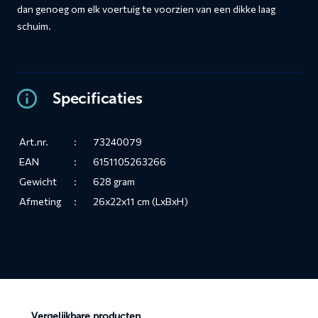
dan genoeg om elk voertuig te voorzien van een dikke laag
schuim.
Specificaties
Art.nr.
:
73240079
EAN
:
6151105263266
Gewicht
:
628 gram
Afmeting
:
26x22x11 cm (LxBxH)
Vergelijkbare producten