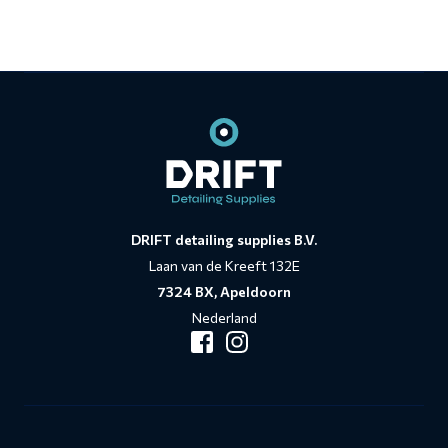
Contact
informatie
DRIFT detailing supplies B.V.
Laan van de Kreeft 132E
7324 BX, Apeldoorn
Nederland