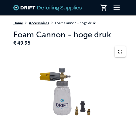
Skiplinks
Home
Accessoires
Foam Cannon – hoge druk
Foam Cannon - hoge druk
€
49,95