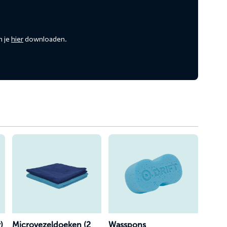
n je
hier
downloaden.
Lees
Lees
meer
meer
over
over
Microvezeldoeken
Wasspons
(2
stuks)
)
Microvezeldoeken (2
Wasspons