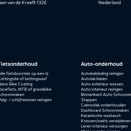
aan van de Kreeft 132E
Nederland
n
Fietsonderhoud
Auto-onderhoud
lle fietsborstels op een rij
Autobekleding reinigen
Kettingolie of kettingwax?
Autolak kleien
Nano Bike Coating
Auto exterieur wassen
Racefiets, MTB of gravelbike
Auto interieur reinigen
schoonmaken
Binnenkant Auto Schoonma
Velg- / schijfremmen reinigen
Stappen
Cabriodak onderhouden
Dashboard Schoonmaken
Keramische wasbeurt
Krassen/swirls verwijderen
Leren interieur verzorgen