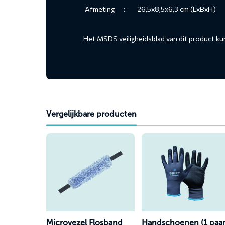
Afmeting
:
26,5x8,5x6,3 cm (LxBxH)
Het MSDS veiligheidsblad van dit product ku
Vergelijkbare producten
Lees
Lees
meer
meer
over
over
Microvezel
Handschoenen
Flosband
(1
paar)
Microvezel Flosband
Handschoenen (1 paar