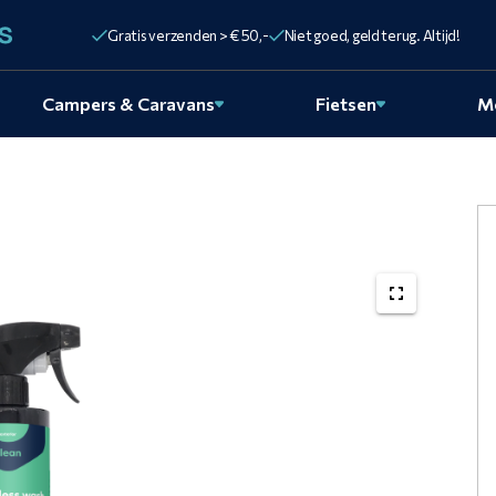
Gratis verzenden > € 50,-
Niet goed, geld terug. Altijd!
Campers & Caravans
Fietsen
M
BMW
R1300G
wordt
schoon
met
een
Waterle
Wash