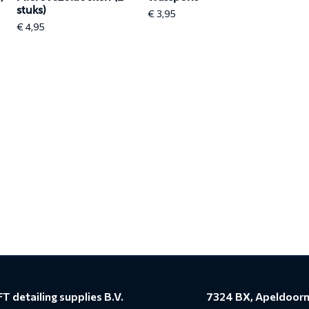
stuks)
€
3,95
€
4,95
T detailing supplies B.V.
7324 BX, Apeldoor