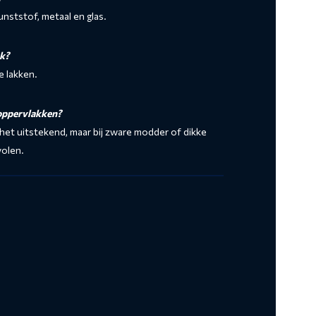
kunststof, metaal en glas.
ak?
e lakken.
oppervlakken?
 het uitstekend, maar bij zware modder of dikke
volen.