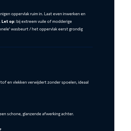
inigen oppervlak ruim in. Laat even inwerken en
.
Let op
: bij extreem vuile of modderige
ionele' wasbeurt / het oppervlak eerst grondig
, stof en vlekken verwijdert zonder spoelen, ideaal
 een schone, glanzende afwerking achter.
?