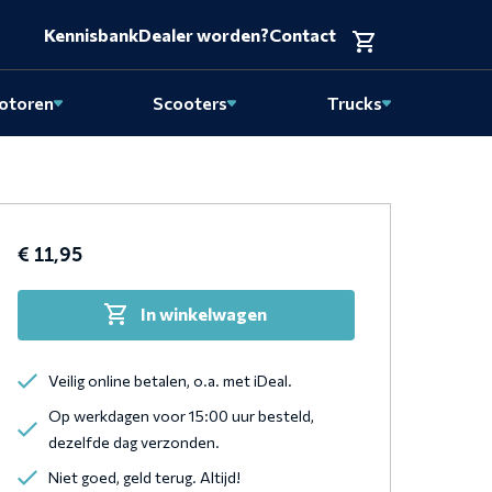
Kennisbank
Dealer worden?
Contact
otoren
Scooters
Trucks
€
11,95
S
In winkelwagen
gemaakt
Veilig online betalen, o.a. met iDeal.
Op werkdagen voor 15:00 uur besteld,
ss
dezelfde dag verzonden.
Niet goed, geld terug. Altijd!