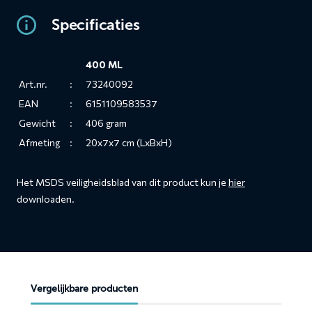
Specificaties
400 ML
Art.nr.
:
73240092
EAN
:
6151109583537
Gewicht
:
406 gram
Afmeting
:
20x7x7 cm (LxBxH)
Het MSDS veiligheidsblad van dit product kun je
hier
downloaden.
Vergelijkbare producten