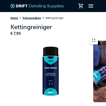
Skiplinks
Home
Schoonmaken
Kettingreiniger
Kettingreiniger
€
7,95
Fietsket
van
een
racefiet
die
wordt
gereinig
met
een
Kettingre