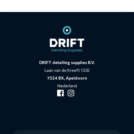
Contact
informatie
DRIFT detailing supplies B.V.
Laan van de Kreeft 132E
7324 BX, Apeldoorn
Nederland