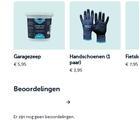
Lees
Lees
Lees
meer
meer
meer
over
over
over
Garagezeep
Handschoenen
Fietsk
(1
paar)
(50
Garagezeep
Handschoenen (1
Fietsk
paar)
€
5,95
€
7,95
€
3,95
Beoordelingen
Schrijf een beoordeling
Er zijn nog geen beoordelingen.