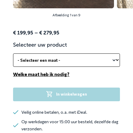
Afbeelding 1 van 9
Price
€
199,95
–
€
279,95
range:
Selecteer uw product
€ 199,95
through
€ 279,95
Welke maat heb ik nodig?
In winkelwagen
Veilig online betalen, o.a. met iDeal.
Op werkdagen voor 15:00 uur besteld, dezelfde dag
verzonden.