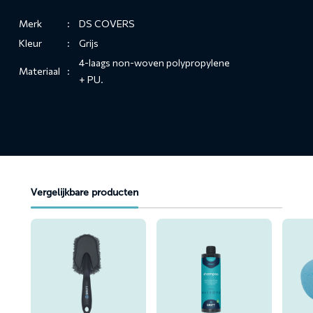
Merk
:
DS COVERS
Kleur
:
Grijs
4-laags non-woven polypropylene
Materiaal
:
+ PU.
Vergelijkbare producten
Lees
Lees
Lees
meer
meer
meer
over
over
over
Camper-
Camper-
Wassp
&
&
Caravanwasborstel
Caravanshampoo