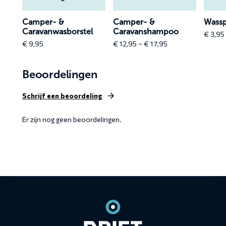
Camper- &
Camper- &
Wass
Caravanwasborstel
Caravanshampoo
€
3,95
e
Price
€
9,95
€
12,95
–
€
17,95
e:
range:
,95
€ 12,95
ough
Beoordelingen
through
4,95
€ 17,95
Schrijf een beoordeling
Er zijn nog geen beoordelingen.
Contact
informatie