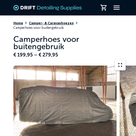
Skiplinks
Home
Camper- & Caravanhoezen
Camperhoes voor buitengebruik
Camperhoes voor
buitengebruik
Price
€
199,95
–
€
279,95
range:
€ 199,95
through
€ 279,95