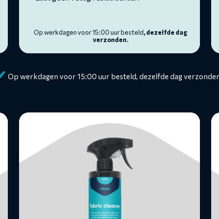
Op werkdagen voor 15:00 uur besteld
, dezelfde dag
verzonden.
✔
Op werkdagen voor 15:00 uur besteld, dezelfde dag verzonden
Lees
L
meer
m
over
o
Textielreiniger
Gl
Cl