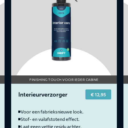
FINISHING TOUCH VOOR IEDER CABINE
Interieurverzorger
€
12,95
Voor een fabrieksnieuwe look.
Stof- en vuilafstotend effect.
Laat geen vettig residu achter.