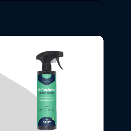
ees
eer
ver
chtverfrisser