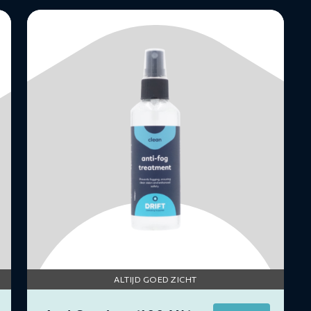
Lees
meer
over
Anti
Condens
(100
ML)
ALTIJD GOED ZICHT