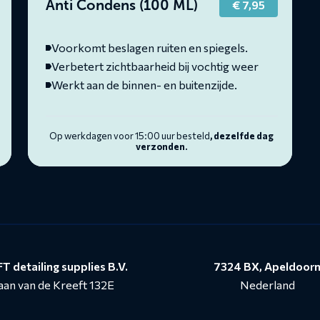
Anti Condens (100 ML)
€
7,95
Voorkomt beslagen ruiten en spiegels.
Verbetert zichtbaarheid bij vochtig weer
Werkt aan de binnen- en buitenzijde.
Op werkdagen voor 15:00 uur besteld
, dezelfde dag
verzonden.
T detailing supplies B.V.
7324 BX, Apeldoor
aan van de Kreeft 132E
Nederland