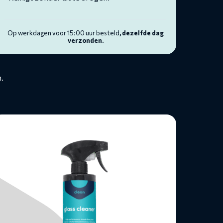
Op werkdagen voor 15:00 uur besteld
, dezelfde dag
verzonden.
.
ees
eer
ver
ass
eaner