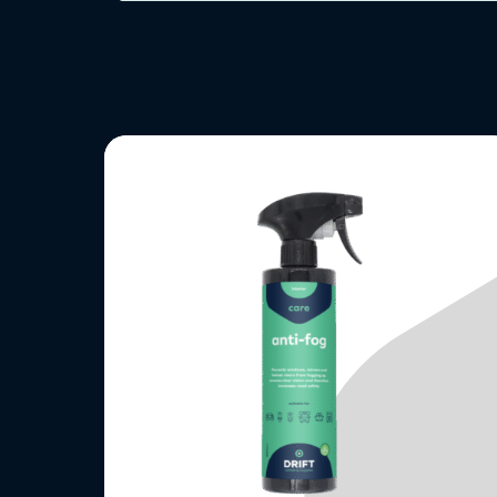
Lees
meer
over
Anti
Condens