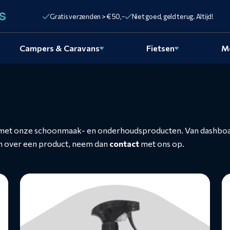
Gratis verzenden > € 50,-
Niet goed, geld terug. Altijd!
Campers & Caravans
Fietsen
M
tjes met onze schoonmaak- en onderhoudsproducten. Van dashboa
en over een product, neem dan
contact
met ons op.
Lees
L
meer
m
over
o
Interieurverzorger
Le