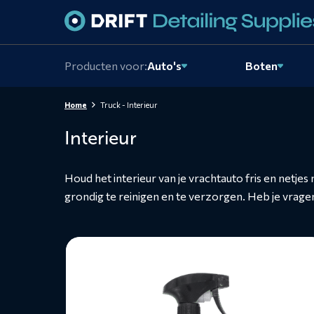
Skiplinks
Producten voor:
Auto's
Boten
Home
Truck - Interieur
Interieur
Houd het interieur van je vrachtauto fris en ne
grondig te reinigen en te verzorgen. Heb je vrag
Lees
meer
over
Interieurreiniger