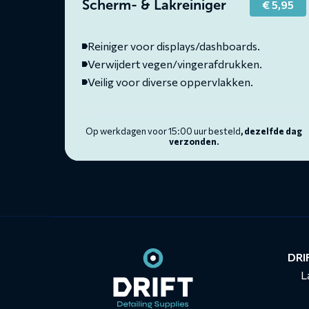
Scherm- & Lakreiniger
€
5,95
Reiniger voor displays/dashboards.
Verwijdert vegen/vingerafdrukken.
Veilig voor diverse oppervlakken.
Op werkdagen voor 15:00 uur besteld
, dezelfde dag
verzonden.
Contact
informatie
DRIF
L