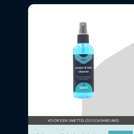
Lees
meer
over
Scherm-
&
Lakreiniger
VOOR EEN SMETTELOOS DASHBOARD