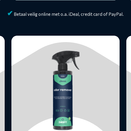
✔
Betaal veilig online met o.a. iDeal, credit card of PayPal.
Lees
L
meer
m
over
o
Geurverwijderaar
Lu