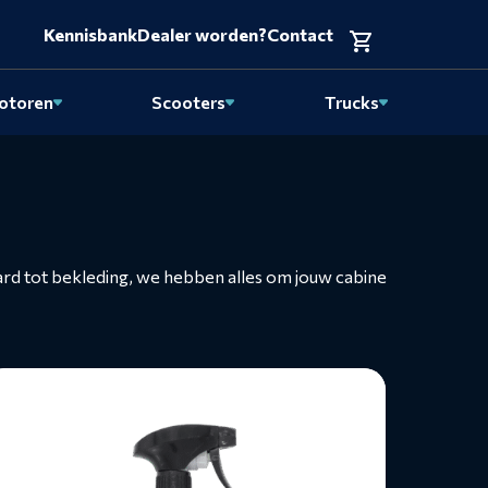
Kennisbank
Dealer worden?
Contact
otoren
Scooters
Trucks
rd tot bekleding, we hebben alles om jouw cabine
ees
eer
ver
erreiniger