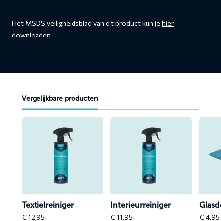
Het MSDS veiligheidsblad van dit product kun je
hier
downloaden.
Vergelijkbare producten
Lees
Lees
Lees
meer
meer
meer
over
over
over
Textielreiniger
Interieurreiniger
Glasdo
 (2
Textielreiniger
Interieurreiniger
Glasd
€
12,95
€
11,95
€
4,95