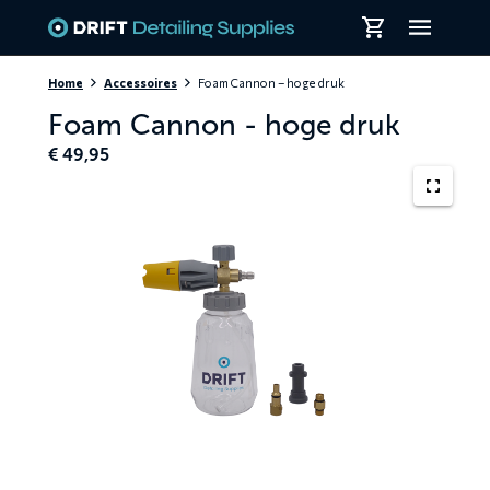
Skiplinks
Home
Accessoires
Foam Cannon – hoge druk
Foam Cannon - hoge druk
€
49,95