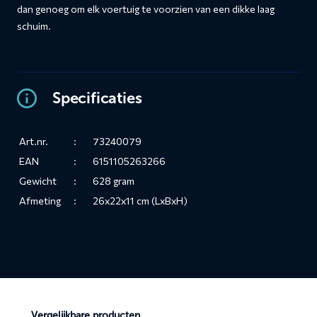
dan genoeg om elk voertuig te voorzien van een dikke laag
schuim.
Specificaties
Art.nr.
:
73240079
EAN
:
6151105263266
Gewicht
:
628 gram
Afmeting
:
26x22x11 cm (LxBxH)
Vergelijkbare producten