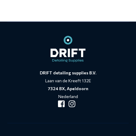
Contact
informatie
DRIFT detailing supplies B.V.
Laan van de Kreeft 132E
7324 BX, Apeldoorn
Nederland