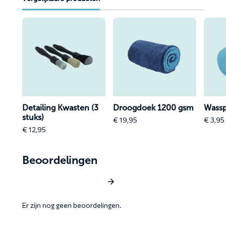
Lees
Lees
Lees
meer
meer
meer
over
over
over
Detailing
Droogdoek
Wassp
Kwasten
1200
(3
gsm
stuks)
Detailing Kwasten (3
Droogdoek 1200 gsm
Wass
stuks)
€
19,95
€
3,95
e
€
12,95
e:
,95
ough
Beoordelingen
,95
Schrijf een beoordeling
Er zijn nog geen beoordelingen.