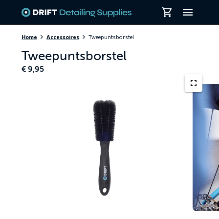
Skiplinks
Home
Accessoires
Tweepuntsborstel
Tweepuntsborstel
€
9,95
Racefie
wordt
schoong
met
een
Tweepun