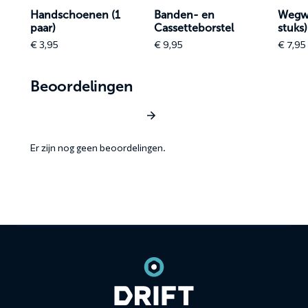
Handschoenen (1
Banden- en
Wegw
paar)
Cassetteborstel
stuks)
€
3,95
€
9,95
€
7,95
Beoordelingen
Schrijf een beoordeling
Er zijn nog geen beoordelingen.
Contact
informatie