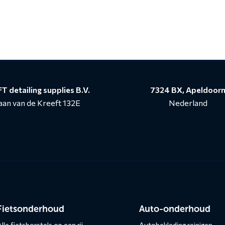
T detailing supplies B.V.
7324 BX, Apeldoor
aan van de Kreeft 132E
Nederland
n
Fietsonderhoud
Auto-onderhoud
lle fietsborstels op een rij
Autobekleding reinigen