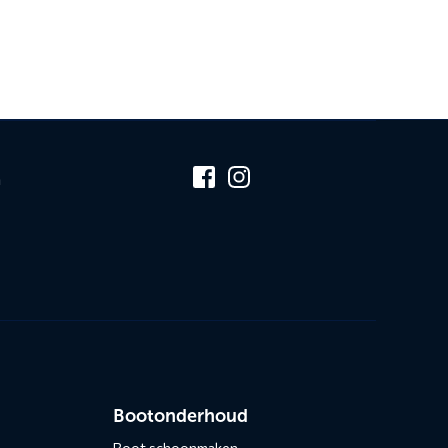
n
Bootonderhoud
Boot schoonmaken