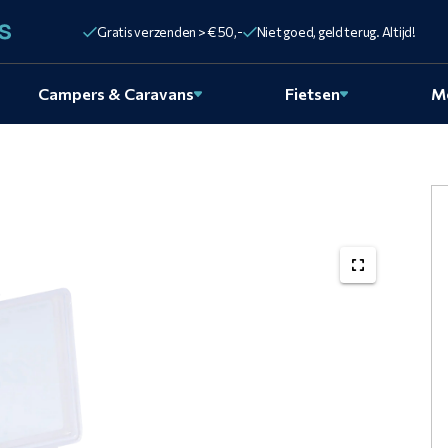
Gratis verzenden > € 50,-
Niet goed, geld terug. Altijd!
Campers & Caravans
Fietsen
M
Autolak
wordt
gereini
met
een
Clay
Bar
i.c.m.