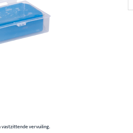
een
Clay
Lube.
n vastzittende vervuiling.