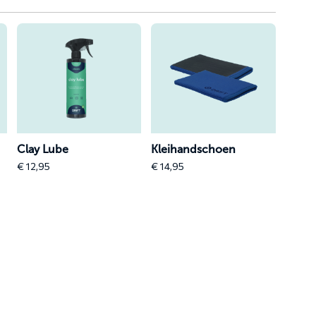
Lees
Lees
meer
meer
over
over
Clay
Kleihandschoen
Lube
Clay Lube
Kleihandschoen
€
12,95
€
14,95