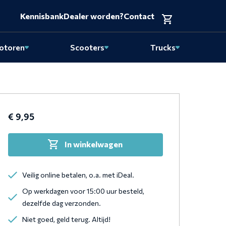
Kennisbank
Dealer worden?
Contact
otoren
Scooters
Trucks
€
9,95
In winkelwagen
gd
Veilig online betalen, o.a. met iDeal.
Op werkdagen voor 15:00 uur besteld,
dezelfde dag verzonden.
Niet goed, geld terug. Altijd!