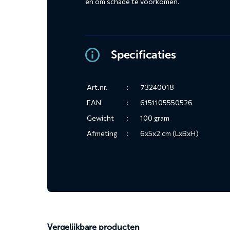
en om schade te voorkomen.
Specificaties
Art.nr.
:
73240018
EAN
:
6151105550526
Gewicht
:
100 gram
Afmeting
:
6x5x2 cm (LxBxH)
Vergelijkbare producten