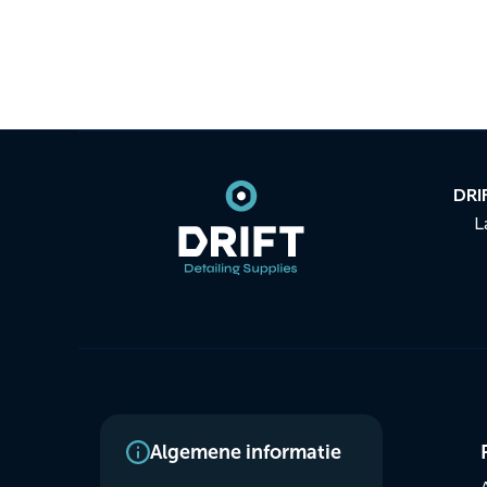
Contact
informatie
DRIF
L
Dienste
Algemene informatie
menus
A