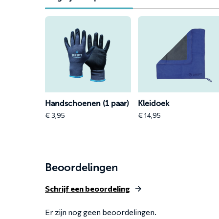
Lees
Lees
meer
meer
over
over
Handschoenen
Kleidoek
(1
paar)
Handschoenen (1 paar)
Kleidoek
€
3,95
€
14,95
Beoordelingen
Schrijf een beoordeling
Er zijn nog geen beoordelingen.