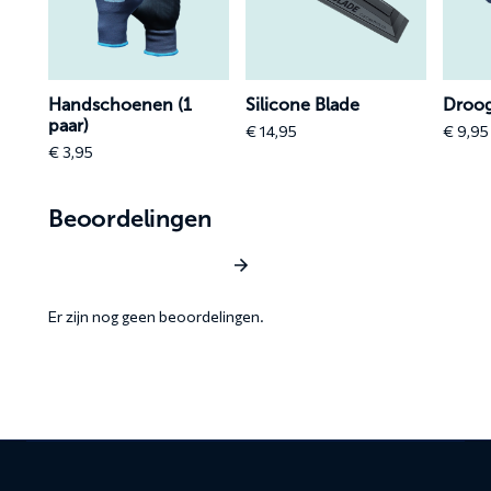
(1
Blade
600
paar)
gsm
gsm
Handschoenen (1
Silicone Blade
Droo
paar)
€
14,95
€
9,95
€
3,95
Beoordelingen
Schrijf een beoordeling
Er zijn nog geen beoordelingen.
Contact
informatie