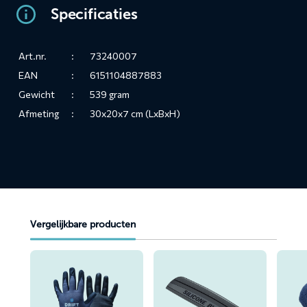
Specificaties
Art.nr.
:
73240007
EAN
:
6151104887883
Gewicht
:
539 gram
Afmeting
:
30x20x7 cm (LxBxH)
Vergelijkbare producten
Lees
Lees
Lees
meer
meer
meer
over
over
over
Handschoenen
Silicone
Droog