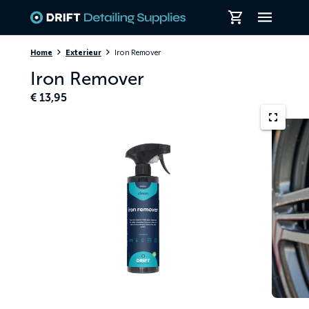
Skiplinks
Home
Exterieur
Iron Remover
Iron Remover
€
13,95
Porsche
velg
behande
met
Iron
Remover