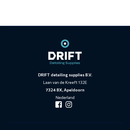
Contact
informatie
DRIFT detailing supplies B.V.
Laan van de Kreeft 132E
7324 BX, Apeldoorn
Nederland