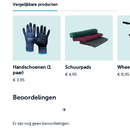
Vergelijkbare producten
Lees
Lees
Lees
meer
meer
meer
over
over
over
Handschoenen
Schuurpads
Wheel
(1
Woolie
paar)
(50
Handschoenen (1
Schuurpads
Wheel
paar)
€
4,95
€
8,95
€
3,95
Beoordelingen
Schrijf een beoordeling
Er zijn nog geen beoordelingen.