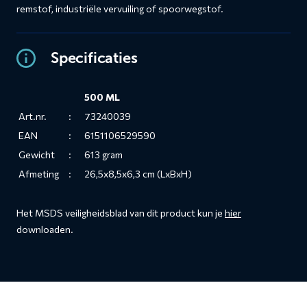
remstof, industriële vervuiling of spoorwegstof.
Specificaties
500 ML
Art.nr.
:
73240039
EAN
:
6151106529590
Gewicht
:
613 gram
Afmeting
:
26,5x8,5x6,3 cm (LxBxH)
Het MSDS veiligheidsblad van dit product kun je
hier
downloaden.