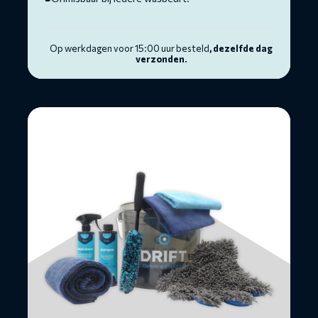
Op werkdagen voor 15:00 uur besteld
, dezelfde dag
verzonden.
Lees
meer
over
Motorcycle
Starter
Kit