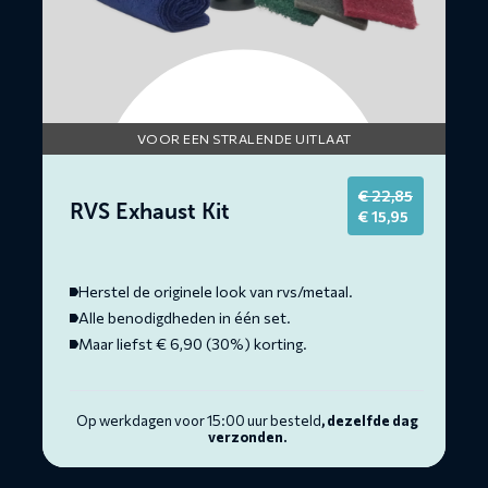
VOOR EEN STRALENDE UITLAAT
€
22,85
RVS Exhaust Kit
Original
Current
€
15,95
price
price
was:
is:
€ 22,85.
€ 15,95.
Herstel de originele look van rvs/metaal.
Alle benodigdheden in één set.
Maar liefst € 6,90 (30%) korting.
Op werkdagen voor 15:00 uur besteld
, dezelfde dag
verzonden.