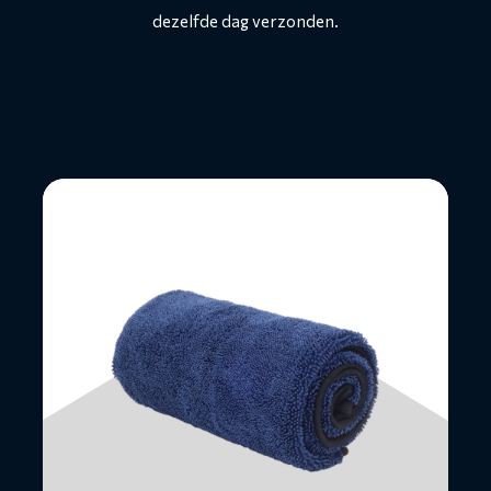
dezelfde dag verzonden.
Lees
meer
over
Droogdoek
600
gsm