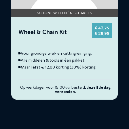
SCHONE WIELEN ÉN SCHAKELS
€
42,75
Wheel & Chain Kit
Original
Current
€
29,95
price
price
was:
is:
€ 42,75.
€ 29,95.
Voor grondige wiel- en kettingreiniging.
Alle middelen & tools in één pakket.
Maar liefst € 12,80 korting (30%) korting.
Op werkdagen voor 15:00 uur besteld
, dezelfde dag
verzonden.