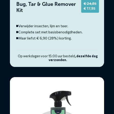
Bug, Tar & Glue Remover
€
24,85
Original
Current
€
17,95
Kit
price
price
was:
is:
€ 24,85.
€ 17,95.
Verwijder insecten, lijm en teer.
Complete set met basisbenodigdheden.
Maar liefst € 6,90 (28%) korting.
Op werkdagen voor 15:00 uur besteld
, dezelfde dag
verzonden.
Lees
meer
over
Plastic
Restorer
Kit