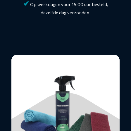
✔
Op werkdagen voor 15:00 uur besteld,
dezelfde dag verzonden.
Lees
meer
over
RVS
Exhaust
Kit