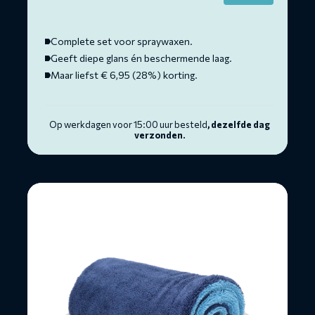
price
price
was:
is:
€ 24,90.
€ 17,95.
Complete set voor spraywaxen.
Geeft diepe glans én beschermende laag.
Maar liefst € 6,95 (28%) korting.
Op werkdagen voor 15:00 uur besteld
, dezelfde dag
verzonden.
Lees
meer
over
Droogdoek
1200
gsm