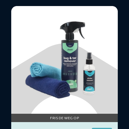
Lees
meer
over
Bug,
Tar
&
Glue
Remover
Kit
FRIS DE WEG OP