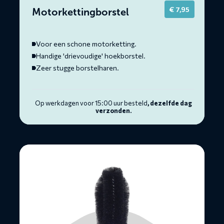
€
7,95
Motorkettingborstel
Voor een schone motorketting.
Handige 'drievoudige' hoekborstel.
Zeer stugge borstelharen.
Op werkdagen voor 15:00 uur besteld
, dezelfde dag
verzonden.
Lees
meer
over
Wiel-
en
Componentborstel