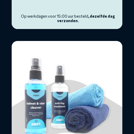
Op werkdagen voor 15:00 uur besteld
, dezelfde dag
verzonden.
Lees
meer
over
Visor
&
Helmet
Cleaning
Kit