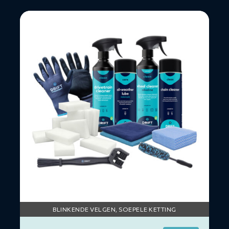
Lees
meer
over
Rims
&
Chain
Package
BLINKENDE VELGEN, SOEPELE KETTING