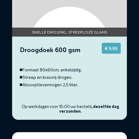
SNELLE DROGING, STREEPLOZE GLANS
€
9,95
Droogdoek 600 gsm
Formaat 80x60cm, enkelzijdig.
Streep en krasvrij drogen.
Absorptievermogen 2,5 liter.
Op werkdagen voor 15:00 uur besteld
, dezelfde dag
verzonden.
Lees