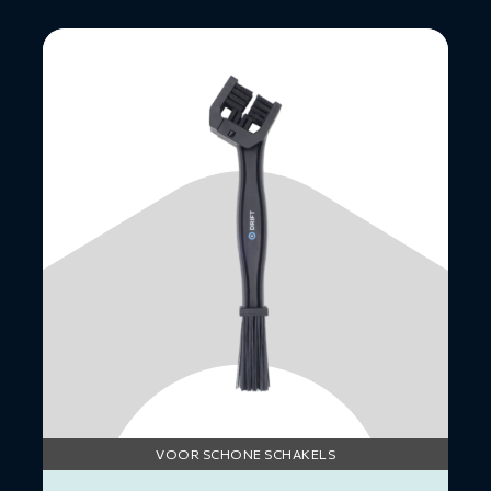
Lees
meer
over
Motorkettingborstel
VOOR SCHONE SCHAKELS