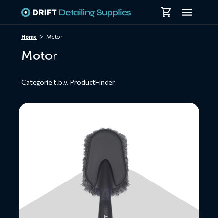
Skiplinks
Home
Motor
Motor
Categorie t.b.v. ProductFinder
Lees
meer
over
Motorwasborstel