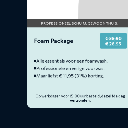
PROFESSIONEEL SCHUIM. GEWOON THUIS.
€
38,90
Foam Package
Original
Cur
€
26,95
price
pri
was:
is:
€ 38,90.
€ 2
Alle essentials voor een foamwash.
Professionele en veilige voorwas.
Maar liefst € 11,95 (31%) korting.
Op werkdagen voor 15:00 uur besteld
, dezelfde dag
verzonden.