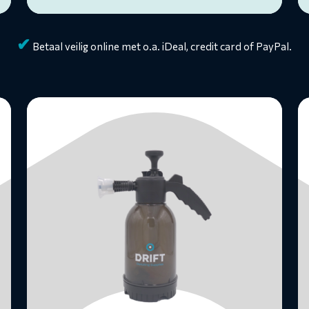
✔
Betaal veilig online met o.a. iDeal, credit card of PayPal.
Lees
L
meer
m
over
o
Foam
F
Cannon
C
-
-
handpomp
tu