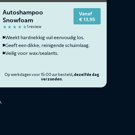
Autoshampoo
Vanaf
€
13,95
Snowfoam
1 review
Weekt hardnekkig vuil eenvoudig los.
Geeft een dikke, reinigende schuimlaag.
Veilig voor wax/sealants.
Op werkdagen voor 15:00 uur besteld
, dezelfde dag
verzonden.
.