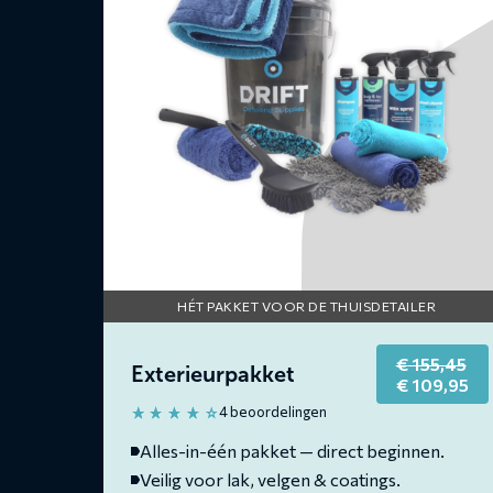
HÉT PAKKET VOOR DE THUISDETAILER
€
155,45
Exterieurpakket
Original
Cu
€
109,95
price
pri
4 beoordelingen
was:
is:
€ 155,45.
€ 1
Alles-in-één pakket — direct beginnen.
Veilig voor lak, velgen & coatings.