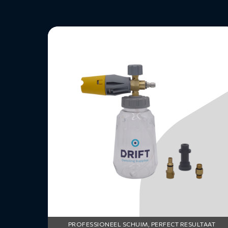
Lees
meer
over
Foam
Cannon
-
hoge
druk
PROFESSIONEEL SCHUIM, PERFECT RESULTAAT