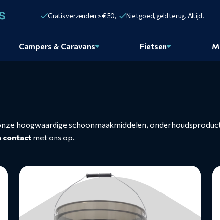
Gratis verzenden > € 50,-
Niet goed, geld terug. Altijd!
Campers & Caravans
Fietsen
M
onze hoogwaardige schoonmaakmiddelen, onderhoudsproducten 
n
contact
met ons op.
Lees
L
meer
m
over
o
Wasemmer
W