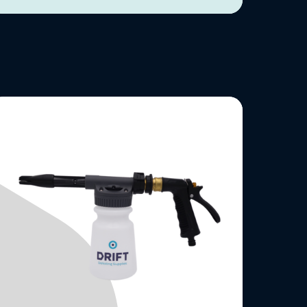
ees
eer
ver
oam
annon
inslang