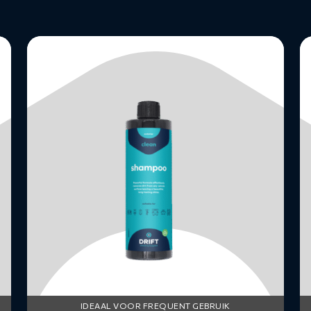
Lees
L
meer
m
over
o
Autoshampoo
A
S
IDEAAL VOOR FREQUENT GEBRUIK