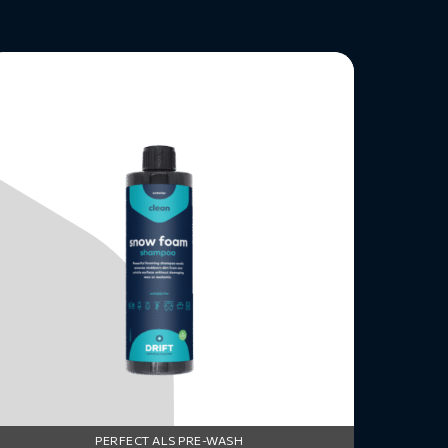
ees
eer
ver
utoshampoo
nowfoam
PERFECT ALS PRE-WASH