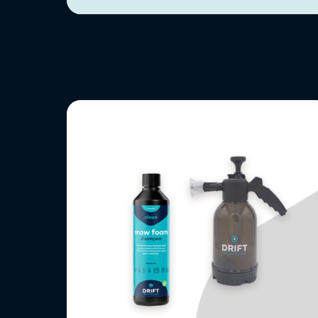
Lees
meer
over
Foam
Package