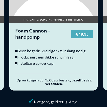
KRACHTIG SCHUIM, PERFECTE REINIGING
Foam Cannon -
€
19,95
rent
handpomp
ce
6,95.
Geen hogedrukreiniger / tuinslang nodig.
Produceert een dikke schuimlaag.
Instelbare sproeikop.
Op werkdagen voor 15:00 uur besteld
, dezelfde dag
verzonden.
✔
Niet goed, geld terug. Altijd!