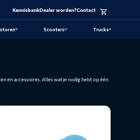
Kennisbank
Dealer worden?
Contact
otoren
Scooters
Trucks
en accessoires. Alles wat je nodig hebt op één
ees
eer
ver
asspons