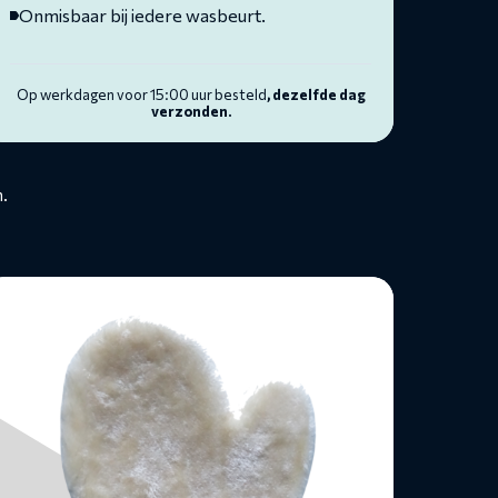
Onmisbaar bij iedere wasbeurt.
Op werkdagen voor 15:00 uur besteld
, dezelfde dag
verzonden.
.
ees
eer
ver
ashandschoen
ol