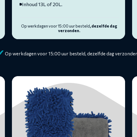
Inhoud 13L of 20L.
Op werkdagen voor 15:00 uur besteld
, dezelfde dag
verzonden.
✔
Op werkdagen voor 15:00 uur besteld, dezelfde dag verzonden
Lees
L
meer
m
over
o
Washandschoen
W
W