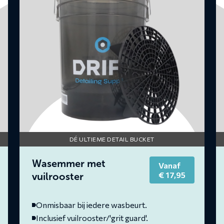
met
vuilrooster
DÉ ULTIEME DETAIL BUCKET
Wasemmer met
Vanaf
rrent
€
17,95
vuilrooster
ce
09,95.
Onmisbaar bij iedere wasbeurt.
Inclusief vuilrooster/'grit guard'.