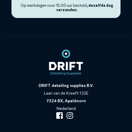
Op werkdagen voor 15:00 uur besteld
, dezelfde dag
verzonden.
Contact
informatie
DRIFT detailing supplies B.V.
Laan van de Kreeft 132E
7324 BX, Apeldoorn
Nederland