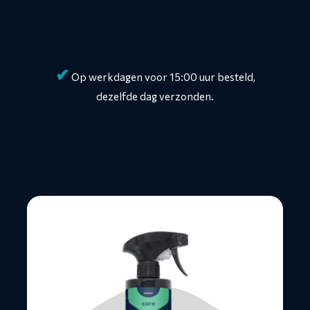
✔
Op werkdagen voor 15:00 uur besteld,
dezelfde dag verzonden.
Lees
meer
over
Rubber-
&
Kunststofhersteller