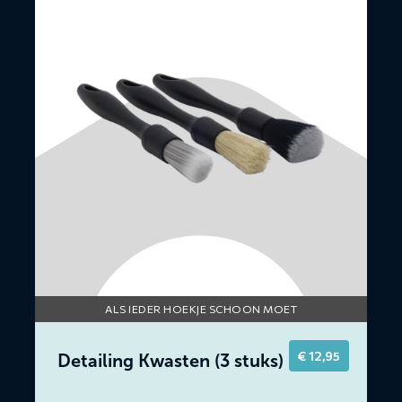
over
Detailing
Kwasten
(3
stuks)
ALS IEDER HOEKJE SCHOON MOET
€
12,95
Detailing Kwasten (3 stuks)