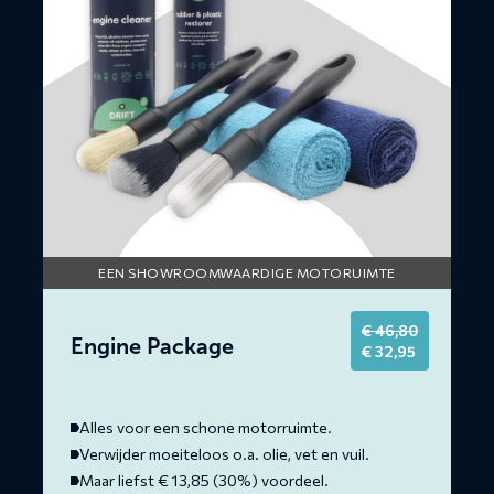
EEN SHOWROOMWAARDIGE MOTORUIMTE
€
46,80
Engine Package
Original
Current
€
32,95
price
price
was:
is:
€ 46,80.
€ 32,95.
Alles voor een schone motorruimte.
Verwijder moeiteloos o.a. olie, vet en vuil.
Maar liefst € 13,85 (30%) voordeel.