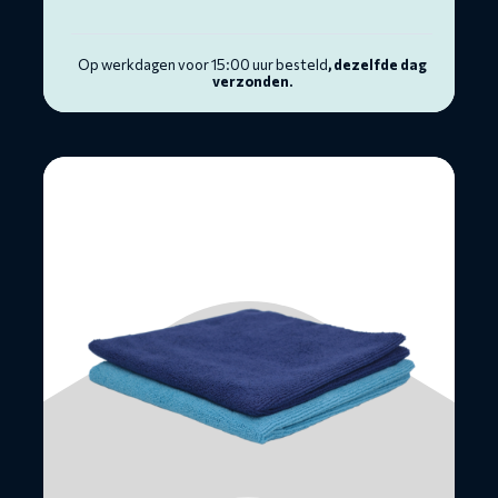
Op werkdagen voor 15:00 uur besteld
, dezelfde dag
verzonden.
Lees
meer
over
Microvezeldoeken
(2
stuks)