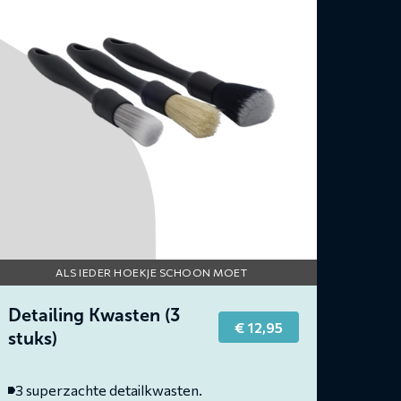
tailing
wasten
uks)
ALS IEDER HOEKJE SCHOON MOET
Detailing Kwasten (3
€
12,95
stuks)
3 superzachte detailkwasten.