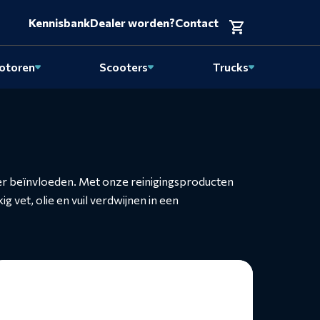
Kennisbank
Dealer worden?
Contact
otoren
Scooters
Trucks
oter beïnvloeden. Met onze reinigingsproducten
vet, olie en vuil verdwijnen in een
ees
eer
ver