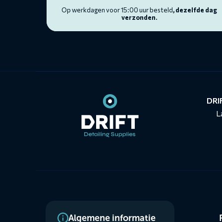
Op werkdagen voor 15:00 uur besteld
, dezelfde dag
verzonden.
Contact
informatie
DRIF
L
Dienste
Algemene informatie
menus