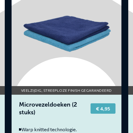
Microvezeldoeken
De
(2
K
stuks)
(3
st
VEELZIJDIG, STREEPLOZE FINISH GEGARANDEERD
Microvezeldoeken (2
€
4,95
rent
stuks)
ce
2,95.
Warp knitted technologie.