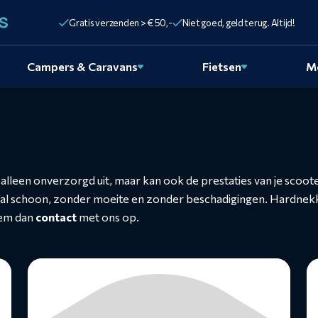
Gratis verzenden > € 50,-
Niet goed, geld terug. Altijd!
Campers & Caravans
Fietsen
M
et alleen onverzorgd uit, maar kan ook de prestaties van je sco
al schoon, zonder moeite en zonder beschadigingen. Hardnekkig 
eem dan
contact
met ons op.
Lees
L
meer
m
over
o