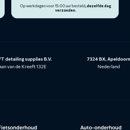
Op werkdagen voor 15:00 uur besteld
, dezelfde dag
verzonden.
T detailing supplies B.V.
7324 BX, Apeldoor
aan van de Kreeft 132E
Nederland
n
Fietsonderhoud
Auto-onderhoud