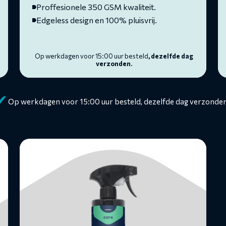
Proffesionele 350 GSM kwaliteit.
Edgeless design en 100% pluisvrij.
Op werkdagen voor 15:00 uur besteld
, dezelfde dag
verzonden.
✔
Op werkdagen voor 15:00 uur besteld, dezelfde dag verzonden
Lees
meer
over
Rubber-
&
Kunststofhersteller