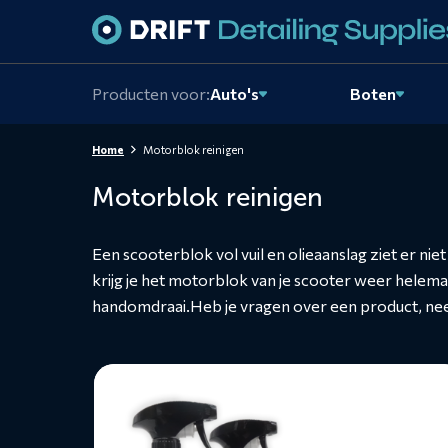
Skiplinks
Producten voor:
Auto's
Boten
Home
Motorblok reinigen
Motorblok reinigen
Een scooterblok vol vuil en olieaanslag ziet er ni
krijg je het motorblok van je scooter weer helema
handomdraai.Heb je vragen over een product, n
Lees
meer
over