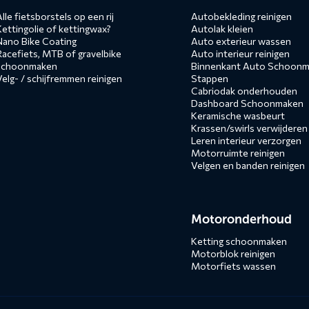
lle fietsborstels op een rij
Autobekleding reinigen
Kettingolie of kettingwax?
Autolak kleien
Nano Bike Coating
Auto exterieur wassen
Racefiets, MTB of gravelbike
Auto interieur reinigen
schoonmaken
Binnenkant Auto Schoonma
Velg- / schijfremmen reinigen
Stappen
Cabriodak onderhouden
Dashboard Schoonmaken
Keramische wasbeurt
Krassen/swirls verwijderen
Leren interieur verzorgen
Motorruimte reinigen
Velgen en banden reinigen
Motoronderhoud
Ketting schoonmaken
Motorblok reinigen
Motorfiets wassen