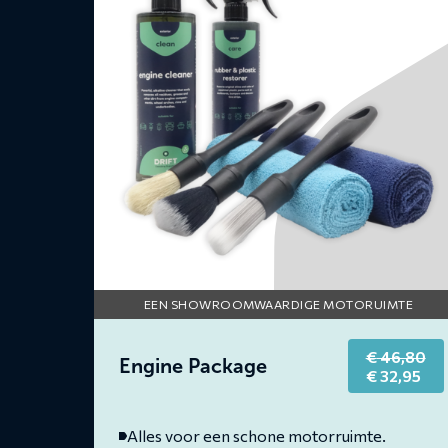
Engine
Package
EEN SHOWROOMWAARDIGE MOTORUIMTE
€
46,80
Engine Package
Original
Cur
€
32,95
price
pri
was:
is:
€ 46,80.
€ 3
Alles voor een schone motorruimte.