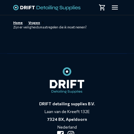
Skiplinks
Home
Vragen
Zijn er veiligheidsmaatregelen die ik moet nemen?
Contact
informatie
DRIFT detailing supplies B.V.
Laan van de Kreeft 132E
7324 BX, Apeldoorn
Nederland