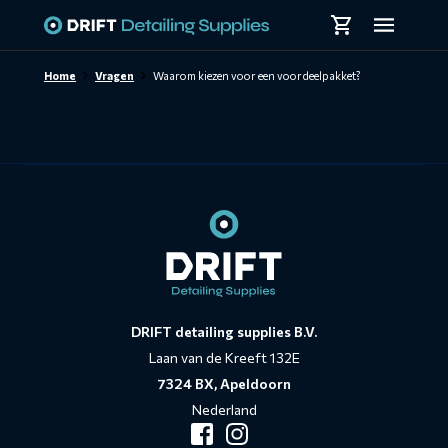
Skiplinks
Home
Vragen
Waarom kiezen voor een voordeelpakket?
Contact
informatie
DRIFT detailing supplies B.V.
Laan van de Kreeft 132E
7324 BX, Apeldoorn
Nederland