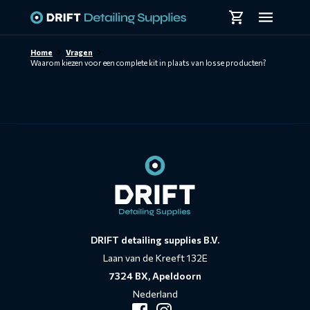
Skiplinks
Home
Vragen
Waarom kiezen voor een complete kit in plaats van losse producten?
Contact
informatie
DRIFT detailing supplies B.V.
Laan van de Kreeft 132E
7324 BX, Apeldoorn
Nederland