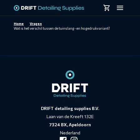
Skiplinks
Home
Vragen
Wat is het verschil tussen de tuinslang- en hogedrukvariant?
Contact
informatie
DRIFT detailing supplies B.V.
Laan van de Kreeft 132E
7324 BX, Apeldoorn
Nederland