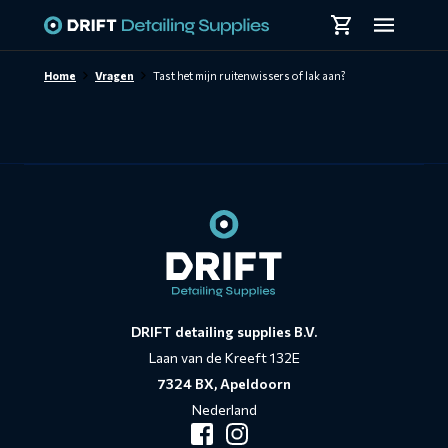
Skiplinks
Home
Vragen
Tast het mijn ruitenwissers of lak aan?
Contact
informatie
DRIFT detailing supplies B.V.
Laan van de Kreeft 132E
7324 BX, Apeldoorn
Nederland