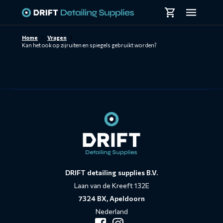
Skiplinks
Home
Vragen
Kan het ook op zijruiten en spiegels gebruikt worden?
Contact
informatie
DRIFT detailing supplies B.V.
Laan van de Kreeft 132E
7324 BX, Apeldoorn
Nederland