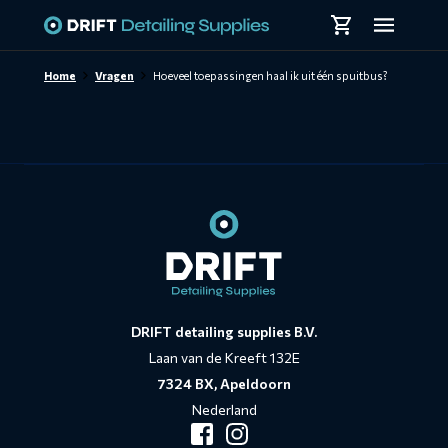
Skiplinks
Home
Vragen
Hoeveel toepassingen haal ik uit één spuitbus?
Contact
informatie
DRIFT detailing supplies B.V.
Laan van de Kreeft 132E
7324 BX, Apeldoorn
Nederland